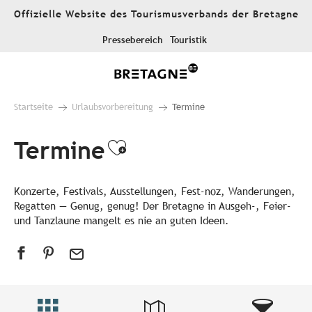
Aller
Offizielle Website des Tourismusverbands der Bretagne
au
contenu
Pressebereich
Touristik
principal
Startseite
Urlaubsvorbereitung
Termine
Termine
Ajouter aux favori
Konzerte, Festivals, Ausstellungen, Fest-noz, Wanderungen,
Regatten — Genug, genug! Der Bretagne in Ausgeh-, Feier-
und Tanzlaune mangelt es nie an guten Ideen.