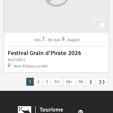
7.
9.
August
vom
bis zum
Festival Grain d’Pirate 2026
KULTURELL
Binic-Étables-sur-Mer
1
2
3
31+
62+
94
❯
❯❯