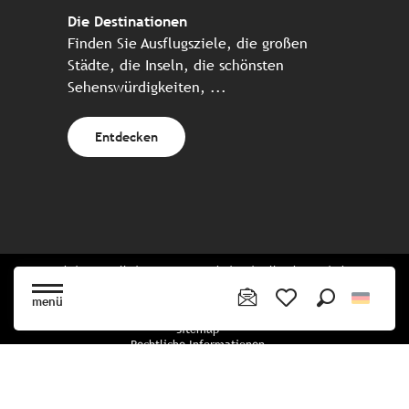
Die Destinationen
Finden Sie Ausflugsziele, die großen
Städte, die Inseln, die schönsten
Sehenswürdigkeiten, ...
Entdecken
Website erstellt in Zusammenarbeit mit allen bretonischen
Tourismuspartnern
menü
Suche
Voir les favoris
Sitemap
Rechtliche Informationen
Vertraulichkeitsrichtlinien
Cookie-Richtlinie
Cookie Einstellungen
Buchungsbedingungen