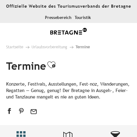
Aller
Offizielle Website des Tourismusverbands der Bretagne
au
contenu
Pressebereich
Touristik
principal
Startseite
Urlaubsvorbereitung
Termine
Termine
Ajouter aux favori
Konzerte, Festivals, Ausstellungen, Fest-noz, Wanderungen,
Regatten — Genug, genug! Der Bretagne in Ausgeh-, Feier-
und Tanzlaune mangelt es nie an guten Ideen.