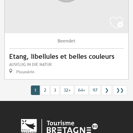
Beendet
Etang, libellules et belles couleurs
AUSFLUG IN DIE NATUR
Plounérin
1
2
3
32+
64+
97
❯
❯❯