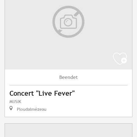
Beendet
Concert "Live Fever"
MUSIK
Ploudalmézeau