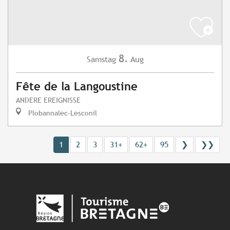
8.
Samstag
Aug
Fête de la Langoustine
ANDERE EREIGNISSE
Plobannalec-Lesconil
1
2
3
31+
62+
95
❯
❯❯