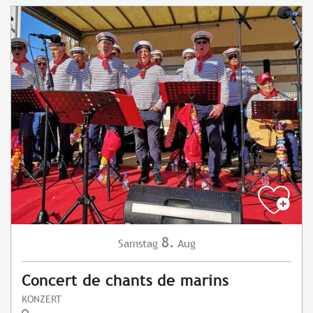
8.
Samstag
Aug
Concert de chants de marins
KONZERT