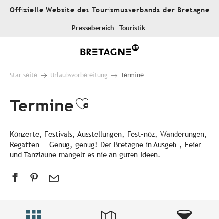
Aller
Offizielle Website des Tourismusverbands der Bretagne
au
contenu
Pressebereich
Touristik
principal
Startseite
Urlaubsvorbereitung
Termine
Termine
Ajouter aux favori
Konzerte, Festivals, Ausstellungen, Fest-noz, Wanderungen,
Regatten — Genug, genug! Der Bretagne in Ausgeh-, Feier-
und Tanzlaune mangelt es nie an guten Ideen.