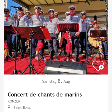
8.
Samstag
Aug
Concert de chants de marins
KONZERT
Saint-Renan