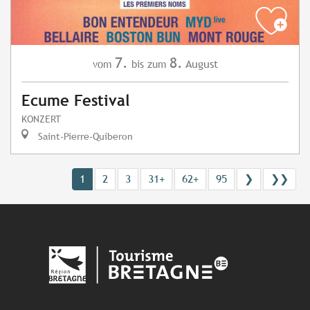
7.
8.
August
vom
bis zum
Ecume Festival
KONZERT
Saint-Pierre-Quiberon
1
2
3
31+
62+
95
❯
❯❯