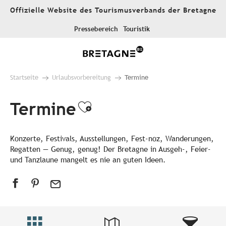
Aller
Offizielle Website des Tourismusverbands der Bretagne
au
contenu
Pressebereich
Touristik
principal
Startseite
Urlaubsvorbereitung
Termine
Termine
Ajouter aux favori
Konzerte, Festivals, Ausstellungen, Fest-noz, Wanderungen,
Regatten — Genug, genug! Der Bretagne in Ausgeh-, Feier-
und Tanzlaune mangelt es nie an guten Ideen.