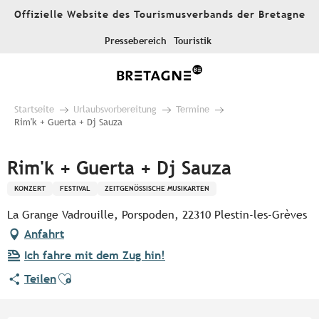
Aller
Offizielle Website des Tourismusverbands der Bretagne
au
contenu
Pressebereich
Touristik
principal
Startseite
Urlaubsvorbereitung
Termine
Rim'k + Guerta + Dj Sauza
Rim'k + Guerta + Dj Sauza
KONZERT
FESTIVAL
ZEITGENÖSSISCHE MUSIKARTEN
La Grange Vadrouille, Porspoden, 22310 Plestin-les-Grèves
Anfahrt
Ich fahre mit dem Zug hin!
Ajouter aux favoris
Teilen