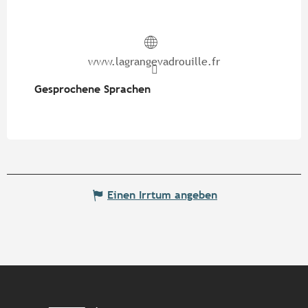
www.lagrangevadrouille.fr
Gesprochene Sprachen
Gesprochene Sprachen
Einen Irrtum angeben