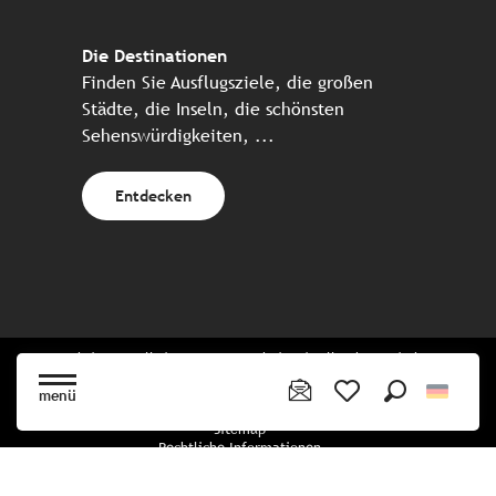
Die Destinationen
Finden Sie Ausflugsziele, die großen
Städte, die Inseln, die schönsten
Sehenswürdigkeiten, ...
Entdecken
Website erstellt in Zusammenarbeit mit allen bretonischen
Tourismuspartnern
menü
Suche
Voir les favoris
Sitemap
Rechtliche Informationen
Vertraulichkeitsrichtlinien
Cookie-Richtlinie