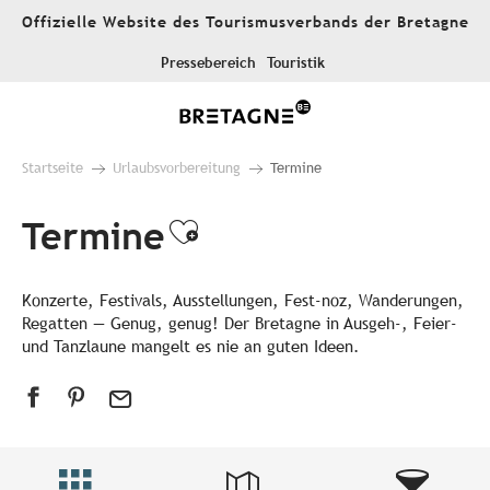
Aller
Offizielle Website des Tourismusverbands der Bretagne
au
contenu
Pressebereich
Touristik
principal
Startseite
Urlaubsvorbereitung
Termine
Termine
Ajouter aux favori
Konzerte, Festivals, Ausstellungen, Fest-noz, Wanderungen,
Regatten — Genug, genug! Der Bretagne in Ausgeh-, Feier-
und Tanzlaune mangelt es nie an guten Ideen.