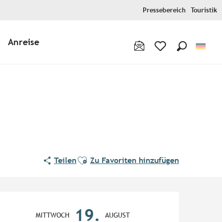
Pressebereich
Touristik
Anreise
Suche
Voir les favoris
Ajouter aux favoris
Teilen
Zu Favoriten hinzufügen
Öffnungszeiten & Kontaktd
19.
MITTWOCH
AUGUST