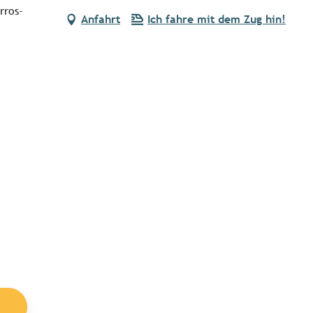
rros-
Anfahrt
Ich fahre mit dem Zug hin!