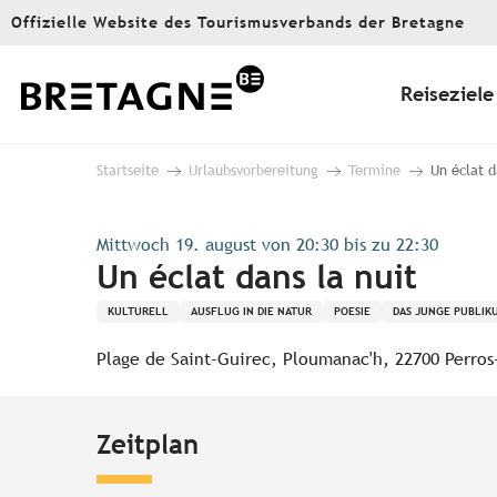
Aller
Offizielle Website des Tourismusverbands der Bretagne
au
contenu
principal
Reiseziele
Startseite
Urlaubsvorbereitung
Termine
Un éclat d
Mittwoch 19. august von 20:30 bis zu 22:30
Un éclat dans la nuit
KULTURELL
AUSFLUG IN DIE NATUR
POESIE
DAS JUNGE PUBLIK
Plage de Saint-Guirec, Ploumanac'h, 22700 Perros
Zeitplan