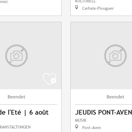
KULTURELL
nnec
Carhaix-Plouguer
Beendet
Beendet
de l'Eté | 6 août
JEUDIS PONT-AVEN
MUSIK
ERANSTALTUNGEN
Pont-Aven