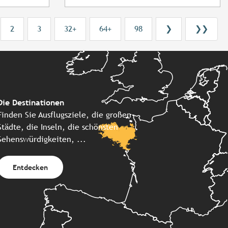
2
3
32+
64+
98
❯
❯❯
Die Destinationen
Finden Sie Ausflugsziele, die großen
Städte, die Inseln, die schönsten
Sehenswürdigkeiten, ...
Entdecken