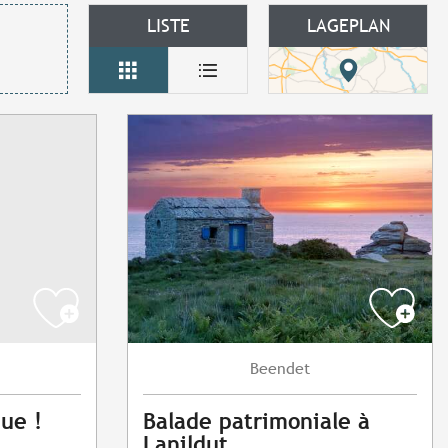
LISTE
LAGEPLAN
Beendet
que !
Balade patrimoniale à
Lanildut