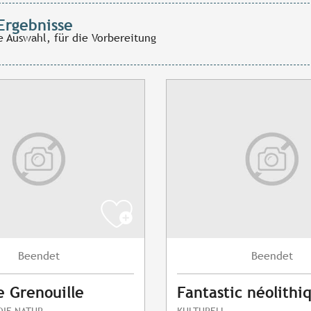
Ergebnisse
e Auswahl, für die Vorbereitung
Beendet
Beendet
e Grenouille
Fantastic néolithi
DIE NATUR
KULTURELL