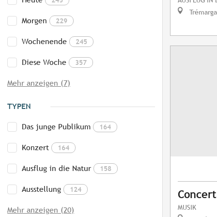
Trémarga
Morgen
229
Wochenende
245
Diese Woche
357
Mehr anzeigen (7)
TYPEN
Das junge Publikum
164
Konzert
164
Ausflug in die Natur
158
Ausstellung
124
Concert
MUSIK
Mehr anzeigen (20)