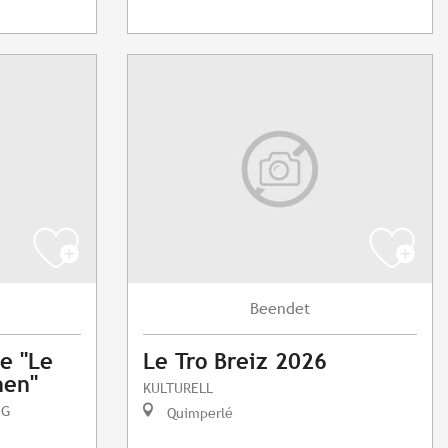
Beendet
ie "Le
Le Tro Breiz 2026
nen"
KULTURELL
NG
Quimperlé