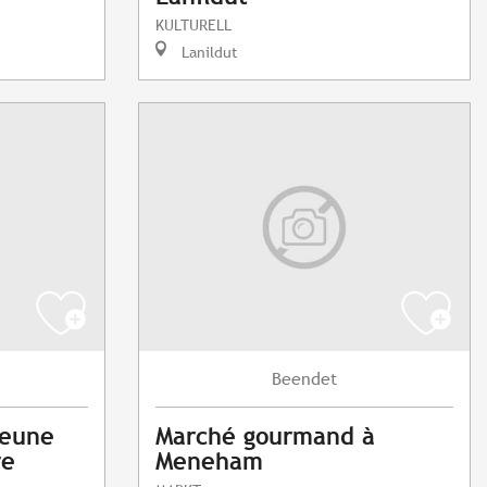
KULTURELL
Lanildut
Beendet
jeune
Marché gourmand à
re
Meneham