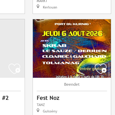
MARKT
Kerlouan
Beendet
 #2
Fest Noz
TANZ
Guissény