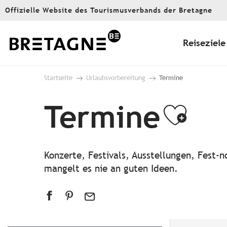
Aller
Offizielle Website des Tourismusverbands der Bretagne
au
contenu
principal
Reiseziele
Startseite
Urlaubsvorbereitung
Termine
Termine
Ajou
Konzerte, Festivals, Ausstellungen, Fest
mangelt es nie an guten Ideen.