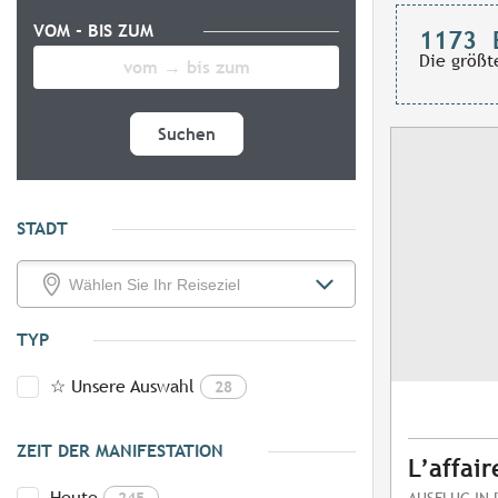
VOM - BIS ZUM
1173
Die größt
Suchen
STADT
TYP
☆ Unsere Auswahl
28
ZEIT DER MANIFESTATION
L’affair
Heute
245
AUSFLUG IN 