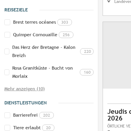
Landéve
REISEZIELE
Brest terres océanes
303
Quimper Cornouaille
256
Das Herz der Bretagne - Kalon
220
Breizh
Rosa Granitküste - Bucht von
160
Morlaix
Mehr anzeigen (10)
DIENSTLEISTUNGEN
Jeudis 
Barrierefrei
202
2026
ÖRTLICHE V
Tiere erlaubt
20