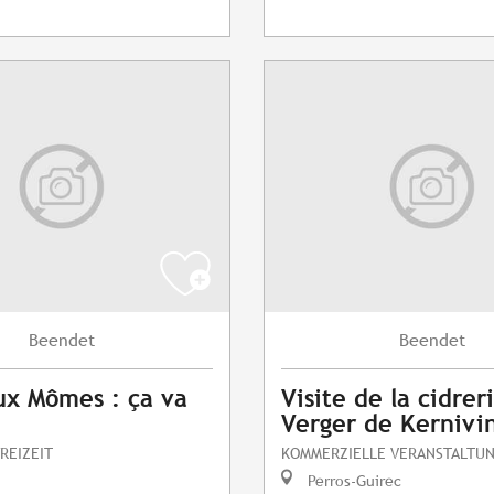
Beendet
Beendet
ux Mômes : ça va
Visite de la cidrer
Verger de Kernivi
REIZEIT
KOMMERZIELLE VERANSTALTU
Perros-Guirec