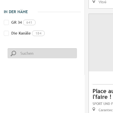
Vitré
IN DER NÄHE
GR 34
641
Die Kanäle
184
Place a
l'faire !
SPORT UND F
Carantec