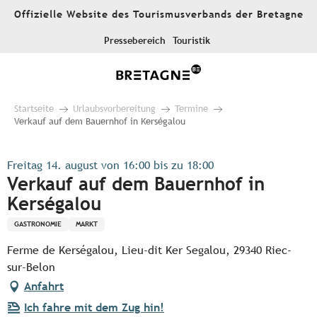
Aller
Offizielle Website des Tourismusverbands der Bretagne
au
contenu
Pressebereich
Touristik
principal
Startseite
Urlaubsvorbereitung
Termine
Verkauf auf dem Bauernhof in Kerségalou
Freitag 14. august von 16:00 bis zu 18:00
Verkauf auf dem Bauernhof in
Kerségalou
GASTRONOMIE
MARKT
Ferme de Kerségalou, Lieu-dit Ker Segalou, 29340 Riec-
sur-Belon
Anfahrt
Ich fahre mit dem Zug hin!