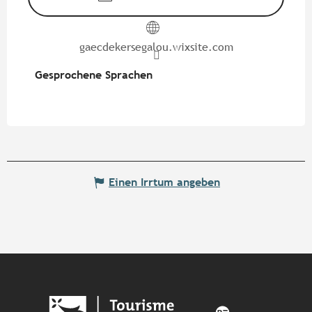
gaecdekersegalou.wixsite.com
Gesprochene Sprachen
Gesprochene Sprachen
Einen Irrtum angeben