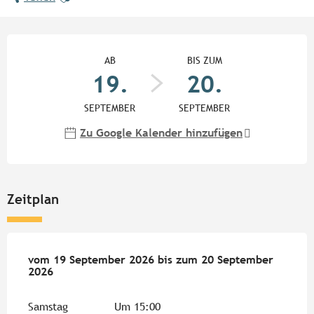
Öffnungszeiten & Kontaktdate
AB
BIS ZUM
19.
20.
SEPTEMBER
SEPTEMBER
Zu Google Kalender hinzufügen
Zeitplan
vom
vom
19 September 2026
19 September 2026
bis zum
bis zum
20 September 2026
20 September
2026
Samstag
Um 15:00