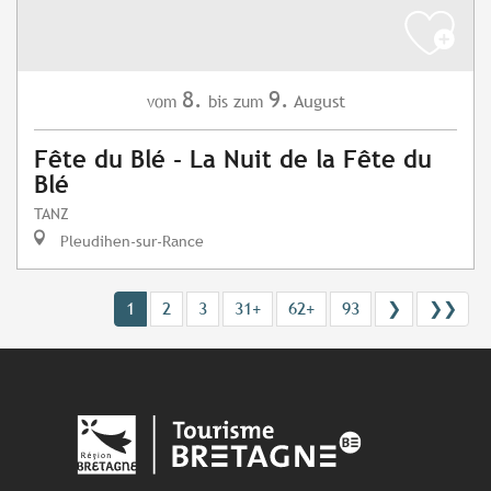
8.
9.
August
vom
bis zum
Fête du Blé - La Nuit de la Fête du
Blé
TANZ
Pleudihen-sur-Rance
1
2
3
31+
62+
93
❯
❯❯