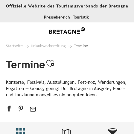
Aller
Offizielle Website des Tourismusverbands der Bretagne
au
contenu
Pressebereich
Touristik
principal
Startseite
Urlaubsvorbereitung
Termine
Termine
Ajouter aux favori
Konzerte, Festivals, Ausstellungen, Fest-noz, Wanderungen,
Regatten — Genug, genug! Der Bretagne in Ausgeh-, Feier-
und Tanzlaune mangelt es nie an guten Ideen.