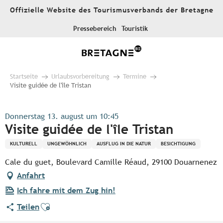
Aller
Offizielle Website des Tourismusverbands der Bretagne
au
contenu
Pressebereich
Touristik
principal
Startseite
Urlaubsvorbereitung
Termine
Visite guidée de l'île Tristan
Donnerstag 13. august um 10:45
Visite guidée de l'île Tristan
KULTURELL
UNGEWÖHNLICH
AUSFLUG IN DIE NATUR
BESICHTIGUNG
Cale du guet, Boulevard Camille Réaud, 29100 Douarnenez
Anfahrt
Ich fahre mit dem Zug hin!
Ajouter aux favoris
Teilen