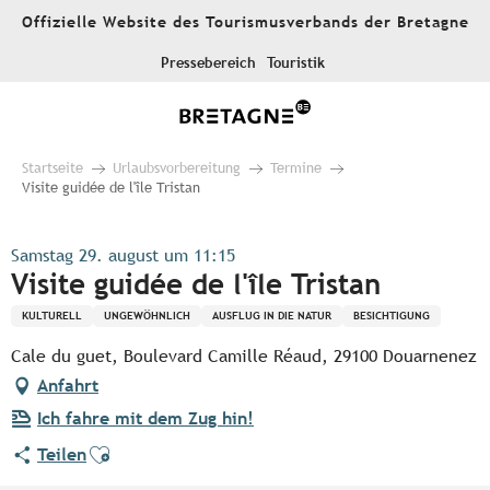
Aller
Offizielle Website des Tourismusverbands der Bretagne
au
contenu
Pressebereich
Touristik
principal
Startseite
Urlaubsvorbereitung
Termine
Visite guidée de l'île Tristan
Samstag 29. august um 11:15
Visite guidée de l'île Tristan
KULTURELL
UNGEWÖHNLICH
AUSFLUG IN DIE NATUR
BESICHTIGUNG
Cale du guet, Boulevard Camille Réaud, 29100 Douarnenez
Anfahrt
Ich fahre mit dem Zug hin!
Ajouter aux favoris
Teilen