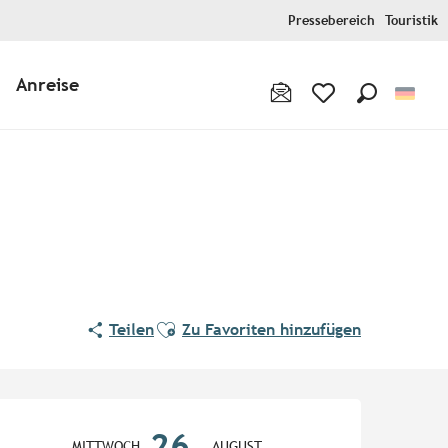
Pressebereich
Touristik
Anreise
Suche
Voir les favoris
Ajouter aux favoris
Teilen
Zu Favoriten hinzufügen
Öffnungszeiten & Kontaktd
26.
MITTWOCH
AUGUST