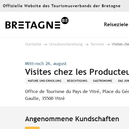
Aller
Offizielle Website des Tourismusverbands der Bretagne
au
contenu
principal
Reiseziele
Startseite
Urlaubsvorbereitung
Termine
Visites ch
Mittwoch 26. august
Visites chez les Producte
NATURE UND ERHOLUNG
BESICHTIGUNG
GASTRONOMIE
DAS JU
Office de Tourisme du Pays de Vitré, Place du Gé
Gaulle, 35500 Vitré
Angenommene Kundschaften