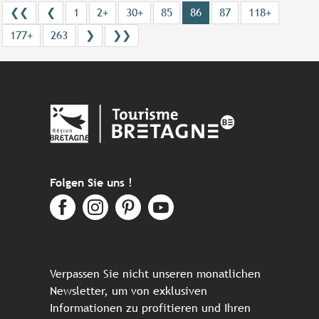
❮❮
❮
1
2+
30+
85
86
87
118+
177+
263
❯
❯❯
Folgen Sie uns !
Verpassen Sie nicht unseren monatlichen
Newsletter, um von exklusiven
Informationen zu profitieren und Ihren