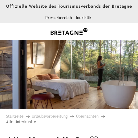
Aller
Offizielle Website des Tourismusverbands der Bretagne
au
contenu
Pressebereich
Touristik
principal
Startseite
Urlaubsvorbereitung
Übernachten
Alle Unterkünfte