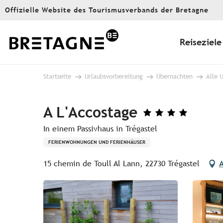
Aller
Offizielle Website des Tourismusverbands der Bretagne
au
contenu
principal
Reiseziele
Startseite
Urlaubsvorbereitung
Übernachten
Alle 
A L'Accostage
In einem Passivhaus in Trégastel
FERIENWOHNUNGEN UND FERIENHÄUSER
15 chemin de Toull Al Lann, 22730 Trégastel
A