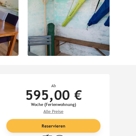
Öffnungszeiten & Kontaktd
Ab
595,00 €
Woche (Ferienwohnung)
Alle Preise
Reservieren
Fernsehen
Wi-Fi