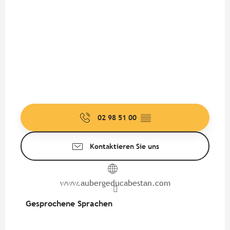
02 98 51 00
▒▒
Kontaktieren Sie uns
www.aubergeducabestan.com
Gesprochene Sprachen
Gesprochene Sprachen