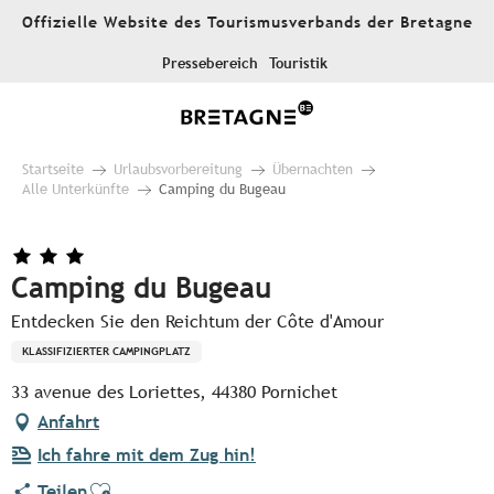
Aller
Offizielle Website des Tourismusverbands der Bretagne
au
contenu
Pressebereich
Touristik
principal
Startseite
Urlaubsvorbereitung
Übernachten
Alle Unterkünfte
Camping du Bugeau
Camping du Bugeau
Entdecken Sie den Reichtum der Côte d'Amour
KLASSIFIZIERTER CAMPINGPLATZ
33 avenue des Loriettes, 44380 Pornichet
Anfahrt
Ich fahre mit dem Zug hin!
Ajouter aux favoris
Teilen