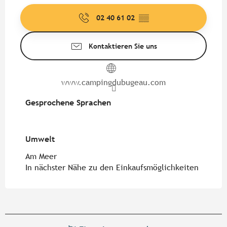
02 40 61 02
▒▒
Kontaktieren Sie uns
www.campingdubugeau.com
Gesprochene Sprachen
Gesprochene Sprachen
Umwelt
Umwelt
Am Meer
In nächster Nähe zu den Einkaufsmöglichkeiten