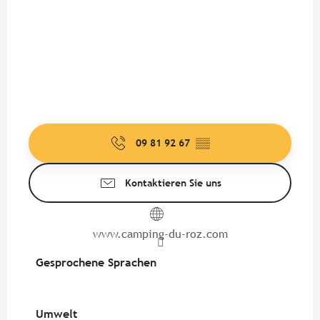
09 81 92 67
▒▒
Kontaktieren Sie uns
www.camping-du-roz.com
Gesprochene Sprachen
Gesprochene Sprachen
Umwelt
Umwelt