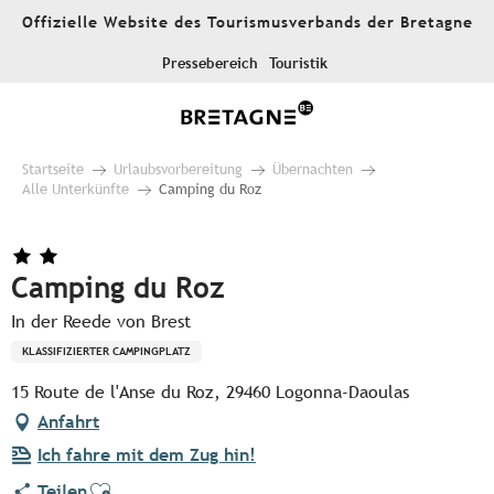
Aller
Offizielle Website des Tourismusverbands der Bretagne
au
contenu
Pressebereich
Touristik
principal
Startseite
Urlaubsvorbereitung
Übernachten
Alle Unterkünfte
Camping du Roz
Camping du Roz
In der Reede von Brest
KLASSIFIZIERTER CAMPINGPLATZ
15 Route de l'Anse du Roz, 29460 Logonna-Daoulas
Anfahrt
Ich fahre mit dem Zug hin!
Ajouter aux favoris
Teilen