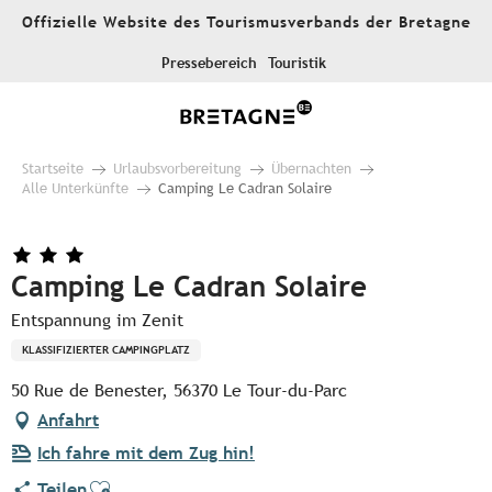
Aller
Offizielle Website des Tourismusverbands der Bretagne
au
contenu
Pressebereich
Touristik
principal
Startseite
Urlaubsvorbereitung
Übernachten
Alle Unterkünfte
Camping Le Cadran Solaire
Camping Le Cadran Solaire
Entspannung im Zenit
KLASSIFIZIERTER CAMPINGPLATZ
50 Rue de Benester, 56370 Le Tour-du-Parc
Anfahrt
Ich fahre mit dem Zug hin!
Ajouter aux favoris
Teilen