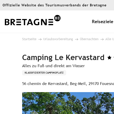
Aller
Offizielle Website des Tourismusverbands der Bretagne
au
contenu
principal
Reiseziele
Startseite
Urlaubsvorbereitung
Übernachten
Alle 
Camping Le Kervastard
Alles zu Fuß und direkt am Wasser
KLASSIFIZIERTER CAMPINGPLATZ
56 chemin de Kervastard, Beg-Meil, 29170 Fouesn