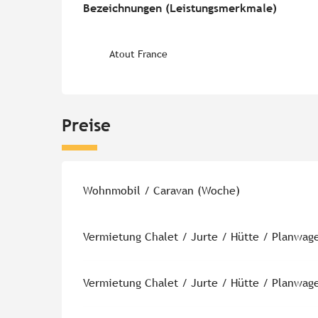
Bezeichnungen (Leistungsmerkmale)
Bezeichnungen (Leistungsmerkmale)
Atout France
Preise
Preise 2026
Wohnmobil / Caravan (Woche)
Vermietung Chalet / Jurte / Hütte / Planwag
Vermietung Chalet / Jurte / Hütte / Planwag