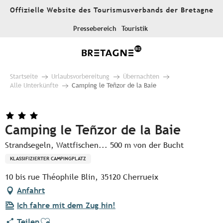
Aller
Offizielle Website des Tourismusverbands der Bretagne
au
contenu
Pressebereich
Touristik
principal
Startseite
Urlaubsvorbereitung
Übernachten
Alle Unterkünfte
Camping le Teñzor de la Baie
Camping le Teñzor de la Baie
Strandsegeln, Wattfischen... 500 m von der Bucht
KLASSIFIZIERTER CAMPINGPLATZ
10 bis rue Théophile Blin, 35120 Cherrueix
Anfahrt
Ich fahre mit dem Zug hin!
Ajouter aux favoris
Teilen