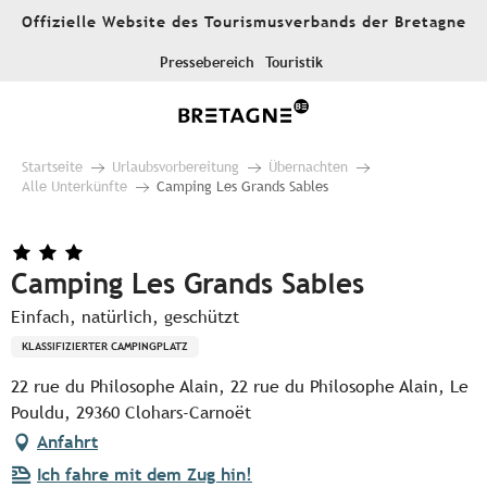
Aller
Offizielle Website des Tourismusverbands der Bretagne
au
contenu
Pressebereich
Touristik
principal
Startseite
Urlaubsvorbereitung
Übernachten
Alle Unterkünfte
Camping Les Grands Sables
Camping Les Grands Sables
Einfach, natürlich, geschützt
KLASSIFIZIERTER CAMPINGPLATZ
22 rue du Philosophe Alain, 22 rue du Philosophe Alain, Le
Pouldu, 29360 Clohars-Carnoët
Anfahrt
Ich fahre mit dem Zug hin!