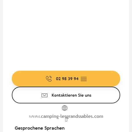
02 98 39 94
▒▒
Kontaktieren Sie uns
www.camping-lesgrandssables.com
Gesprochene Sprachen
Gesprochene Sprachen