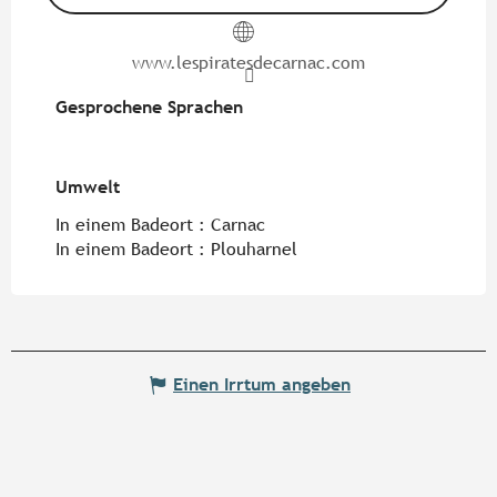
www.lespiratesdecarnac.com
Gesprochene Sprachen
Gesprochene Sprachen
Umwelt
Umwelt
In einem Badeort :
Carnac
In einem Badeort :
Plouharnel
Einen Irrtum angeben