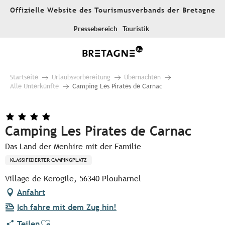
Aller
Offizielle Website des Tourismusverbands der Bretagne
au
contenu
Pressebereich
Touristik
principal
Startseite
Urlaubsvorbereitung
Übernachten
Alle Unterkünfte
Camping Les Pirates de Carnac
Camping Les Pirates de Carnac
Das Land der Menhire mit der Familie
KLASSIFIZIERTER CAMPINGPLATZ
Village de Kerogile, 56340 Plouharnel
Anfahrt
Ich fahre mit dem Zug hin!
Ajouter aux favoris
Teilen