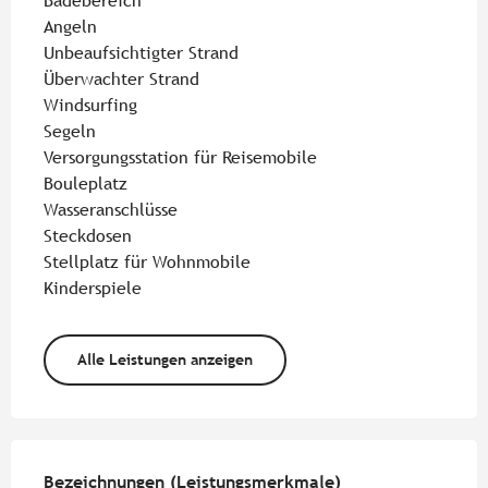
Badebereich
Angeln
Unbeaufsichtigter Strand
Überwachter Strand
Windsurfing
Segeln
Versorgungsstation für Reisemobile
Bouleplatz
Wasseranschlüsse
Steckdosen
Stellplatz für Wohnmobile
Kinderspiele
Alle Leistungen anzeigen
Leistungensmöglichkeiten
Bezeichnungen (Leistungsmerkmale)
Bezeichnungen (Leistungsmerkmale)