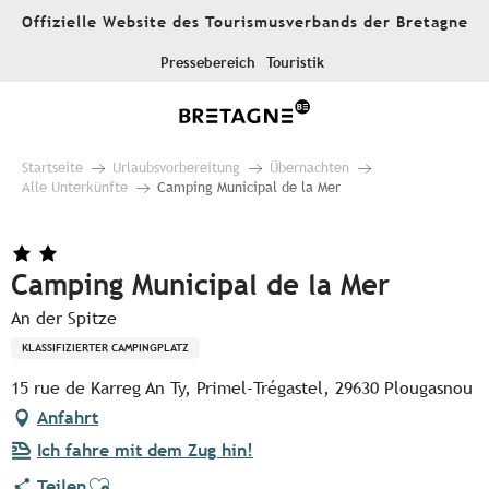
Aller
Offizielle Website des Tourismusverbands der Bretagne
au
contenu
Pressebereich
Touristik
principal
Startseite
Urlaubsvorbereitung
Übernachten
Alle Unterkünfte
Camping Municipal de la Mer
Camping Municipal de la Mer
An der Spitze
KLASSIFIZIERTER CAMPINGPLATZ
15 rue de Karreg An Ty, Primel-Trégastel, 29630 Plougasnou
Anfahrt
Ich fahre mit dem Zug hin!
Ajouter aux favoris
Teilen