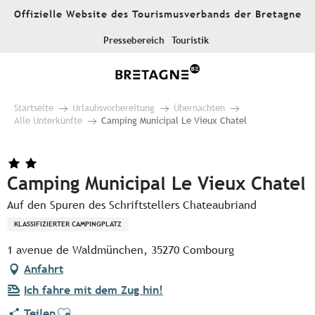
Aller
Offizielle Website des Tourismusverbands der Bretagne
au
contenu
Pressebereich
Touristik
principal
Startseite
Urlaubsvorbereitung
Übernachten
Alle Unterkünfte
Camping Municipal Le Vieux Chatel
Camping Municipal Le Vieux Chatel
Auf den Spuren des Schriftstellers Chateaubriand
KLASSIFIZIERTER CAMPINGPLATZ
1 avenue de Waldmünchen, 35270 Combourg
Anfahrt
Ich fahre mit dem Zug hin!
Ajouter aux favoris
Teilen