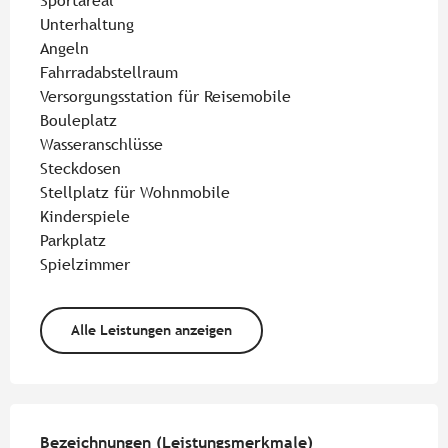
Sportareal
Unterhaltung
Angeln
Fahrradabstellraum
Versorgungsstation für Reisemobile
Bouleplatz
Wasseranschlüsse
Steckdosen
Stellplatz für Wohnmobile
Kinderspiele
Parkplatz
Spielzimmer
Alle Leistungen anzeigen
Leistungensmöglichkeiten
Bezeichnungen (Leistungsmerkmale)
Bezeichnungen (Leistungsmerkmale)