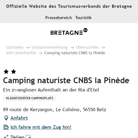
Aller
Offizielle Website des Tourismusverbands der Bretagne
au
contenu
Pressebereich
Touristik
principal
Startseite
Urlaubsvorbereitung
Übernachten
Alle Unterkünfte
Camping naturiste CNBS la Pinède
Camping naturiste CNBS la Pinède
Ein zwangloser Aufenthalt an der Ria d'Etel
KLASSIFIZIERTER CAMPINGPLATZ
89 route de Keryargon, Le Cohéno, 56550 Belz
Anfahrt
Ich fahre mit dem Zug hin!
Ajouter aux favoris
Teilen