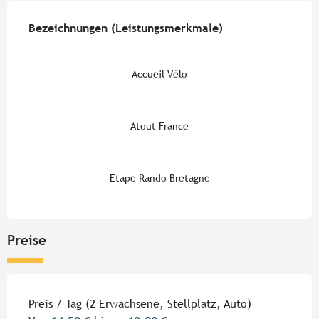
Leistungensmöglichkeiten
Bezeichnungen (Leistungsmerkmale)
Bezeichnungen (Leistungsmerkmale)
Accueil Vélo
Atout France
Etape Rando Bretagne
Preise
Preise 2026
Preis / Tag (2 Erwachsene, Stellplatz, Auto)