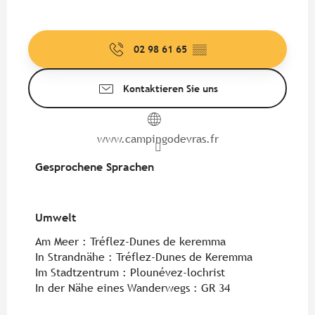
02 98 61 65
▒▒
Kontaktieren Sie uns
www.campingodevras.fr
Gesprochene Sprachen
Gesprochene Sprachen
Umwelt
Umwelt
Am Meer :
Tréflez-Dunes de keremma
In Strandnähe :
Tréflez-Dunes de Keremma
Im Stadtzentrum :
Plounévez-lochrist
In der Nähe eines Wanderwegs :
GR 34