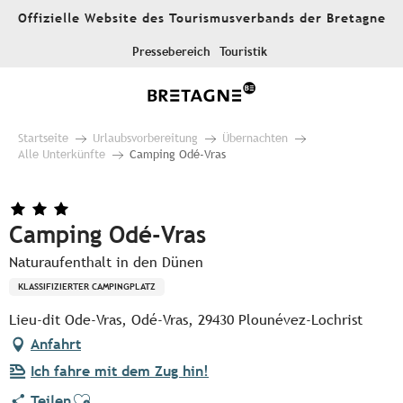
Aller
Offizielle Website des Tourismusverbands der Bretagne
au
contenu
Pressebereich
Touristik
principal
Startseite
Urlaubsvorbereitung
Übernachten
Alle Unterkünfte
Camping Odé-Vras
Camping Odé-Vras
Naturaufenthalt in den Dünen
KLASSIFIZIERTER CAMPINGPLATZ
Lieu-dit Ode-Vras, Odé-Vras, 29430 Plounévez-Lochrist
Anfahrt
Ich fahre mit dem Zug hin!
Ajouter aux favoris
Teilen