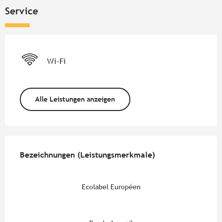
Service
Wi-Fi
Alle Leistungen anzeigen
Leistungensmöglichkeiten
Bezeichnungen (Leistungsmerkmale)
Bezeichnungen (Leistungsmerkmale)
Ecolabel Européen