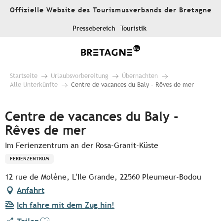
Aller
Offizielle Website des Tourismusverbands der Bretagne
au
contenu
Pressebereich
Touristik
principal
Startseite
Urlaubsvorbereitung
Übernachten
Alle Unterkünfte
Centre de vacances du Baly - Rêves de mer
Centre de vacances du Baly -
Rêves de mer
Im Ferienzentrum an der Rosa-Granit-Küste
FERIENZENTRUM
12 rue de Molène, L'Ile Grande, 22560 Pleumeur-Bodou
Anfahrt
Ich fahre mit dem Zug hin!
Ajouter aux favoris