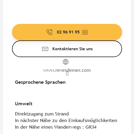
02 96 91 95
▒▒
Kontaktieren Sie uns
www.revesdemer.com
Gesprochene Sprachen
Gesprochene Sprachen
Umwelt
Umwelt
Direktzugang zum Strand
In nächster Nähe zu den Einkaufsmöglichkeiten
In der Nähe eines Wanderwegs :
GR34