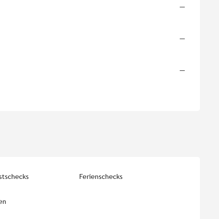
—
—
—
stschecks
Ferienschecks
en