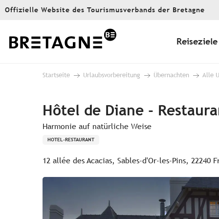
Aller
Offizielle Website des Tourismusverbands der Bretagne
au
contenu
principal
Reiseziele
Startseite
Urlaubsvorbereitung
Übernachten
Alle 
Hôtel de Diane - Restaura
Harmonie auf natürliche Weise
HOTEL-RESTAURANT
12 allée des Acacias, Sables-d'Or-les-Pins, 22240 F