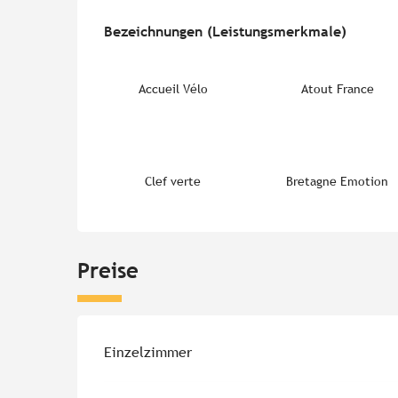
Leistungensmöglichk
Bezeichnungen (Leistungsmerkmale)
Bezeichnungen (Leistungsmerkmale)
Accueil Vélo
Atout France
Clef verte
Bretagne Emotion
Preise
Preise 2026
Einzelzimmer