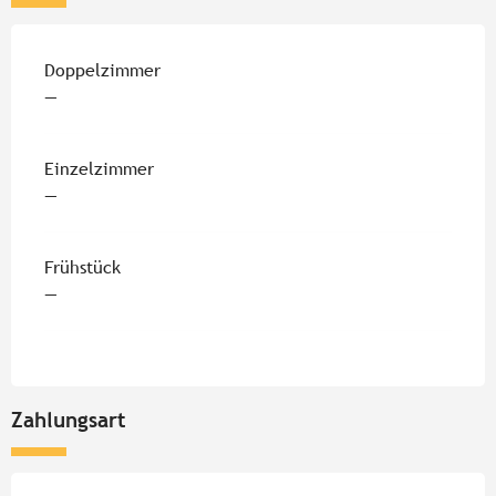
Preise 2026
Doppelzimmer
—
Einzelzimmer
—
Frühstück
—
Zahlungsart