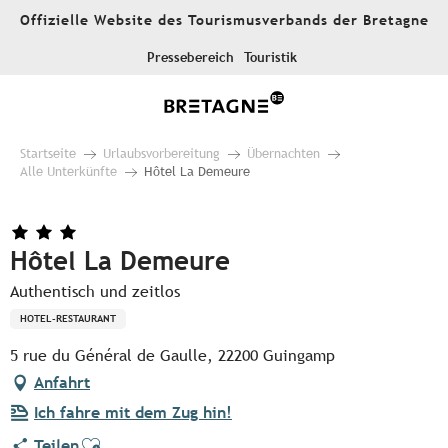
Aller
Offizielle Website des Tourismusverbands der Bretagne
au
contenu
Pressebereich
Touristik
principal
Startseite
Urlaubsvorbereitung
Übernachten
Alle Unterkünfte
Hôtel La Demeure
Hôtel La Demeure
Authentisch und zeitlos
HOTEL-RESTAURANT
5 rue du Général de Gaulle, 22200 Guingamp
Anfahrt
Ich fahre mit dem Zug hin!
Ajouter aux favoris
Teilen