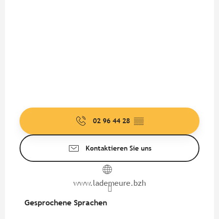
02 96 44 28
▒▒
Kontaktieren Sie uns
www.lademeure.bzh
Gesprochene Sprachen
Gesprochene Sprachen