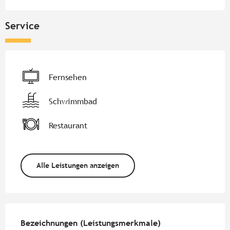
Service
Fernsehen
Schwimmbad
Restaurant
Alle Leistungen anzeigen
Leistungensmöglichkeiten
Bezeichnungen (Leistungsmerkmale)
Bezeichnungen (Leistungsmerkmale)