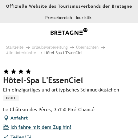
Aller
Offizielle Website des Tourismusverbands der Bretagne
au
contenu
Pressebereich
Touristik
principal
Startseite
Urlaubsvorbereitung
Übernachten
Alle Unterkünfte
Hôtel-Spa L'EssenCiel
Hôtel-Spa L'EssenCiel
Ein einzigartiges und art'typisches Schmuckkästchen
HOTEL
Le Château des Pères, 35150 Piré-Chancé
Anfahrt
Ich fahre mit dem Zug hin!
Ajouter aux favoris
Teilen