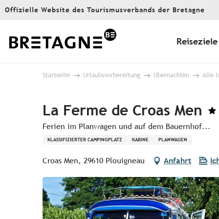
Aller
Offizielle Website des Tourismusverbands der Bretagne
au
contenu
principal
Reiseziele
Startseite
Urlaubsvorbereitung
Übernachten
Alle 
La Ferme de Croas Men
Ferien im Planwagen und auf dem Bauernhof...
KLASSIFIZIERTER CAMPINGPLATZ
KABINE
PLANWAGEN
Croas Men, 29610 Plouigneau
Anfahrt
Ic