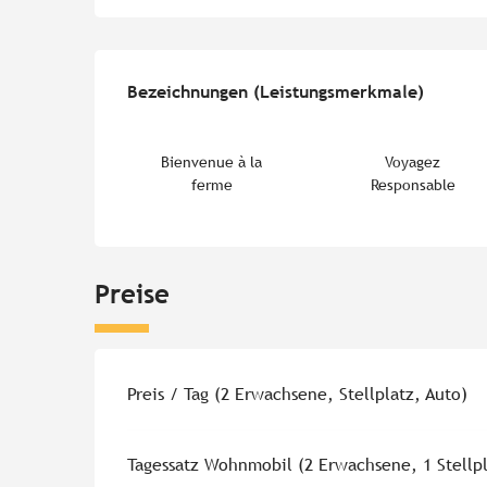
Leistungensmöglichk
Bezeichnungen (Leistungsmerkmale)
Bezeichnungen (Leistungsmerkmale)
Bienvenue à la
Voyagez
ferme
Responsable
Preise
Preise 2026
Preis / Tag (2 Erwachsene, Stellplatz, Auto)
Tagessatz Wohnmobil (2 Erwachsene, 1 Stellp