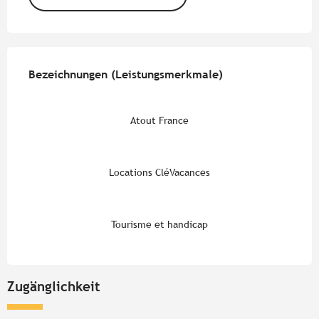
Leistungensmöglichkeiten
Bezeichnungen (Leistungsmerkmale)
Bezeichnungen (Leistungsmerkmale)
Atout France
Locations CléVacances
Tourisme et handicap
Zugänglichkeit