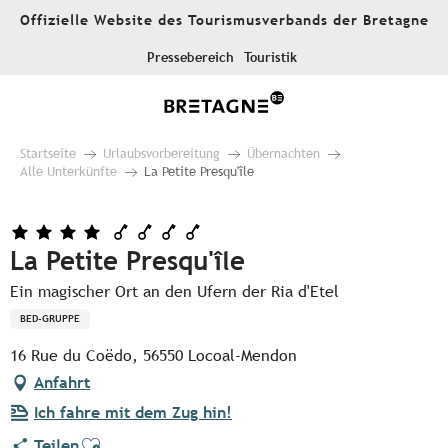
Aller
Offizielle Website des Tourismusverbands der Bretagne
au
contenu
Pressebereich
Touristik
principal
Startseite
Urlaubsvorbereitung
Übernachten
Alle Unterkünfte
La Petite Presqu'île
La Petite Presqu'île
Ein magischer Ort an den Ufern der Ria d'Etel
BED-GRUPPE
16 Rue du Coëdo, 56550 Locoal-Mendon
Anfahrt
Ich fahre mit dem Zug hin!
Ajouter aux favoris
Teilen