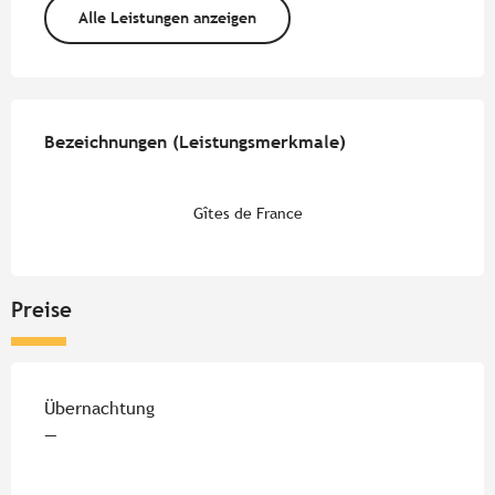
Alle Leistungen anzeigen
Leistungensmöglichkeiten
Bezeichnungen (Leistungsmerkmale)
Bezeichnungen (Leistungsmerkmale)
Gîtes de France
Preise
Preise 2026
Übernachtung
—