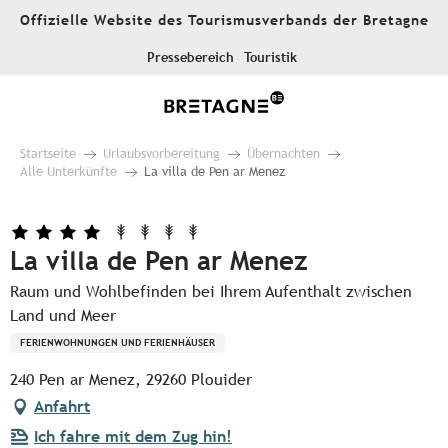
Aller
Offizielle Website des Tourismusverbands der Bretagne
au
contenu
Pressebereich
Touristik
principal
Startseite
Urlaubsvorbereitung
Übernachten
Alle Unterkünfte
La villa de Pen ar Menez
La villa de Pen ar Menez
Raum und Wohlbefinden bei Ihrem Aufenthalt zwischen
Land und Meer
FERIENWOHNUNGEN UND FERIENHÄUSER
240 Pen ar Menez, 29260 Plouider
Anfahrt
Ich fahre mit dem Zug hin!