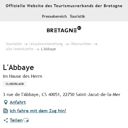
Aller
Offizielle Website des Tourismusverbands der Bretagne
au
contenu
Pressebereich
Touristik
principal
Startseite
Urlaubsvorbereitung
Übernachten
Alle Unterkünfte
L'Abbaye
L'Abbaye
Im Hause des Herrn
CLUBURLAUB
3 rue de l'Abbaye, CS 40051, 22750 Saint-Jacut-de-la-Mer
Anfahrt
Ich fahre mit dem Zug hin!
Ajouter aux favoris
Teilen