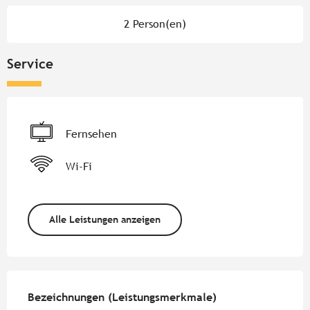
2 Person(en)
Service
Fernsehen
Wi-Fi
Alle Leistungen anzeigen
Leistungensmöglichkeiten
Bezeichnungen (Leistungsmerkmale)
Bezeichnungen (Leistungsmerkmale)