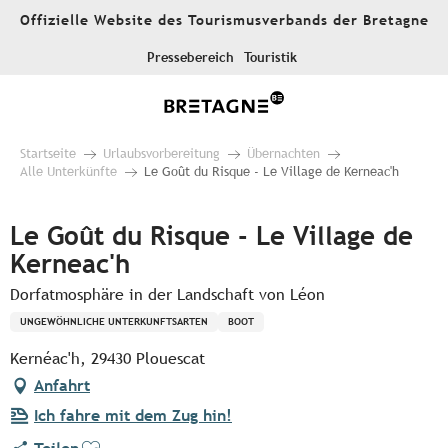
Aller
Offizielle Website des Tourismusverbands der Bretagne
au
contenu
Pressebereich
Touristik
principal
Startseite
Urlaubsvorbereitung
Übernachten
Alle Unterkünfte
Le Goût du Risque - Le Village de Kerneac'h
Le Goût du Risque - Le Village de
Kerneac'h
Dorfatmosphäre in der Landschaft von Léon
UNGEWÖHNLICHE UNTERKUNFTSARTEN
BOOT
Kernéac'h, 29430 Plouescat
Anfahrt
Ich fahre mit dem Zug hin!
Ajouter aux favoris