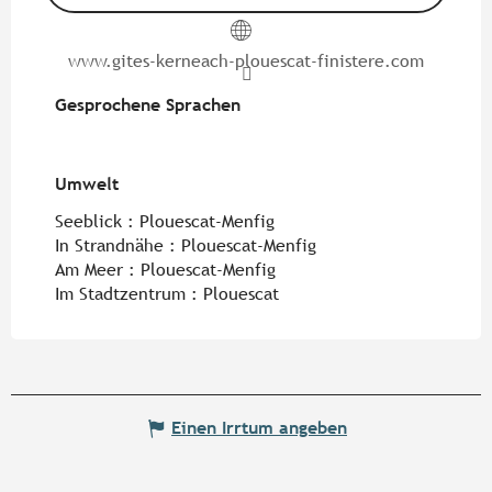
www.gites-kerneach-plouescat-finistere.com
Gesprochene Sprachen
Gesprochene Sprachen
Umwelt
Umwelt
Seeblick :
Plouescat-Menfig
In Strandnähe :
Plouescat-Menfig
Am Meer :
Plouescat-Menfig
Im Stadtzentrum :
Plouescat
Einen Irrtum angeben