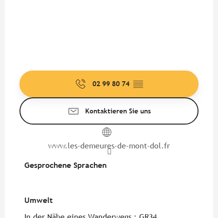
02 99 80 74
▒▒
Kontaktieren Sie uns
www.les-demeures-de-mont-dol.fr
Gesprochene Sprachen
Gesprochene Sprachen
Umwelt
Umwelt
In der Nähe eines Wanderwegs :
GR34