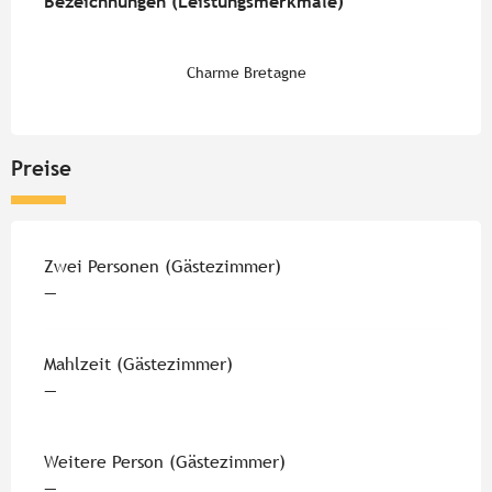
Bezeichnungen (Leistungsmerkmale)
Bezeichnungen (Leistungsmerkmale)
Charme Bretagne
Preise
Preise 2026
Zwei Personen (Gästezimmer)
—
Mahlzeit (Gästezimmer)
—
Weitere Person (Gästezimmer)
—