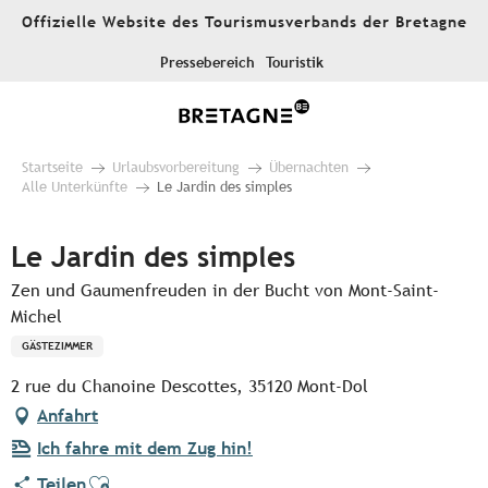
Aller
Offizielle Website des Tourismusverbands der Bretagne
au
contenu
Pressebereich
Touristik
principal
Startseite
Urlaubsvorbereitung
Übernachten
Alle Unterkünfte
Le Jardin des simples
Le Jardin des simples
Zen und Gaumenfreuden in der Bucht von Mont-Saint-
Michel
GÄSTEZIMMER
2 rue du Chanoine Descottes, 35120 Mont-Dol
Anfahrt
Ich fahre mit dem Zug hin!
Ajouter aux favoris
Teilen