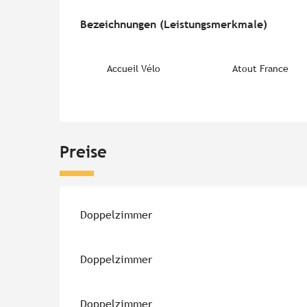
Leistungensmöglichk
Bezeichnungen (Leistungsmerkmale)
Bezeichnungen (Leistungsmerkmale)
Accueil Vélo
Atout France
Preise
Preise 2026
Doppelzimmer
Doppelzimmer
Doppelzimmer