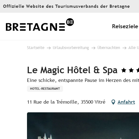
Aller
Offizielle Website des Tourismusverbands der Bretagne
au
contenu
principal
Reiseziele
Startseite
Urlaubsvorbereitung
Übernachten
Alle 
Le Magic Hôtel & Spa
Eine schicke, entspannte Pause im Herzen des mit
HOTEL-RESTAURANT
11 Rue de la Trémoille, 35500 Vitré
Anfahrt