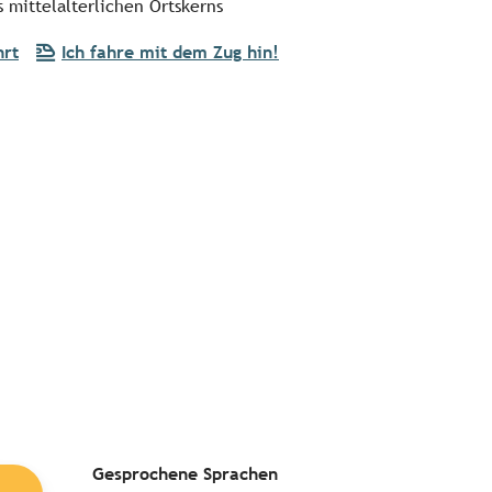
 mittelalterlichen Ortskerns
hrt
Ich fahre mit dem Zug hin!
Gesprochene Sprachen
Gesprochene Sprachen