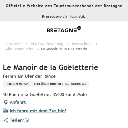
Aller
Offizielle Website des Tourismusverbands der Bretagne
au
contenu
Pressebereich
Touristik
principal
Startseite
Urlaubsvorbereitung
Übernachten
Alle Unterkünfte
Le Manoir de la Goëletterie
Le Manoir de la Goëletterie
Ferien am Ufer der Rance
FERIENZENTRUM
SCHLÖSSER UND PRESTIGE-WOHNSITZE
10 Rue de la Goëletrie, 35400 Saint-Malo
Anfahrt
Ich fahre mit dem Zug hin!
Ajouter aux favoris
Teilen