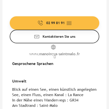
02 99 81 91
▒▒
Kontaktieren Sie uns
www.manoircva-saintmalo.fr
Gesprochene Sprachen
Gesprochene Sprachen
Umwelt
Umwelt
Blick auf einen See, einen künstlich angelegten
See, einen Fluss, einen Kanal :
La Rance
In der Nähe eines Wanderwegs :
GR34
Am Stadtrand :
Saint-Malo