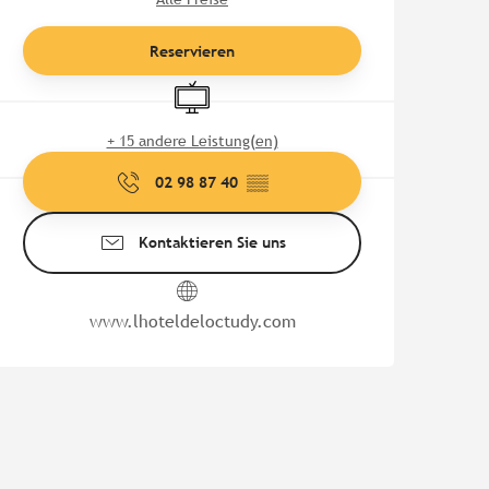
Reservieren
Fernsehen
+ 15 andere Leistung(en)
02 98 87 40
▒▒
Kontaktieren Sie uns
www.lhoteldeloctudy.com