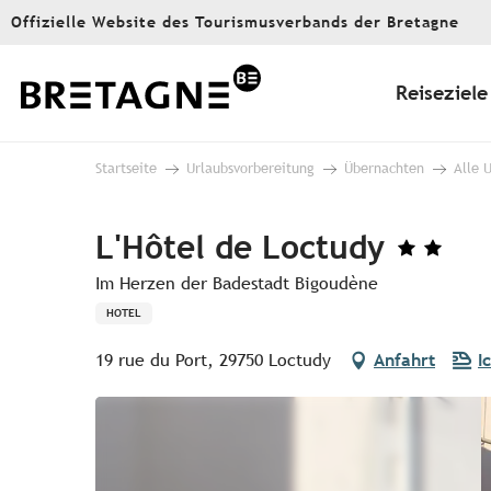
Aller
Offizielle Website des Tourismusverbands der Bretagne
au
contenu
principal
Reiseziele
Startseite
Urlaubsvorbereitung
Übernachten
Alle 
L'Hôtel de Loctudy
Im Herzen der Badestadt Bigoudène
HOTEL
19 rue du Port, 29750 Loctudy
Anfahrt
I