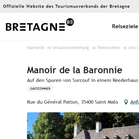
Aller
Offizielle Website des Tourismusverbands der Bretagne
au
contenu
principal
Reiseziele
Startseite
Urlaubsvorbereitung
Übernachten
Alle 
Manoir de la Baronnie
Auf den Spuren von Surcouf in einem Reederhaus 
GÄSTEZIMMER
Rue du Général Patton, 35400 Saint-Malo
Anf