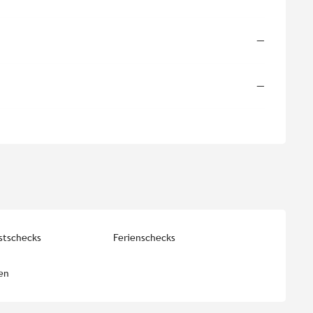
—
—
stschecks
Ferienschecks
en