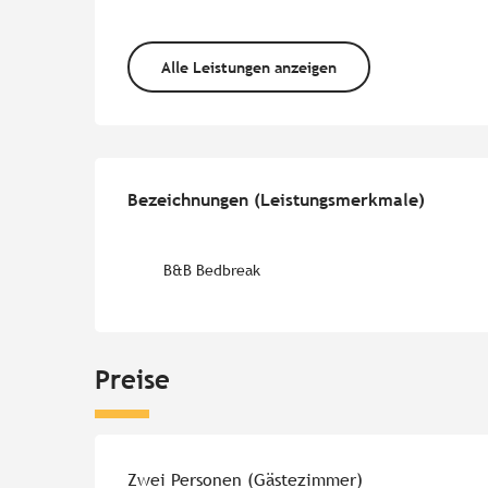
Alle Leistungen anzeigen
Leistungensmöglichk
Bezeichnungen (Leistungsmerkmale)
Bezeichnungen (Leistungsmerkmale)
B&B Bedbreak
Preise
Preise 2026
Zwei Personen (Gästezimmer)