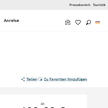
Pressebereich
Touristik
Anreise
Suche
Voir les favoris
Ajouter aux favoris
Teilen
Zu Favoriten hinzufügen
Öffnungszeiten & Kontaktd
Ab