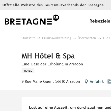
Aller
Offizielle Website des Tourismusverbands der Bretagne
au
contenu
principal
Reiseziele
Startseite
Urlaubsvorbereitung
Übernachten
Alle 
MH Hôtel & Spa
Eine Oase der Erholung in Arradon
HOTEL
9 Rue Mané Guen, 56610 Arradon
Anfahrt
Beschreibung
Lust auf eine Auszeit, um durchzuatmen und 