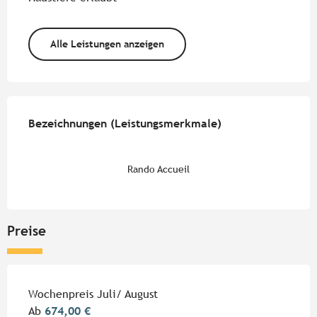
Alle Leistungen anzeigen
Leistungensmöglichkeiten
Bezeichnungen (Leistungsmerkmale)
Bezeichnungen (Leistungsmerkmale)
Rando Accueil
Preise
Preise 2026
Wochenpreis Juli/ August
Ab
674,00 €