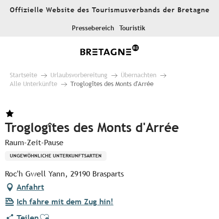
Aller
Offizielle Website des Tourismusverbands der Bretagne
au
contenu
Pressebereich
Touristik
principal
Startseite
Urlaubsvorbereitung
Übernachten
Alle Unterkünfte
Troglogîtes des Monts d'Arrée
Troglogîtes des Monts d'Arrée
Raum-Zeit-Pause
UNGEWÖHNLICHE UNTERKUNFTSARTEN
Roc'h Gwell Yann, 29190 Brasparts
Anfahrt
Ich fahre mit dem Zug hin!
Ajouter aux favoris
Teilen