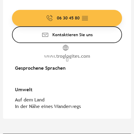
06 30 45 80
▒▒
Kontaktieren Sie uns
www.troglogites.com
Gesprochene Sprachen
Gesprochene Sprachen
Umwelt
Umwelt
Auf dem Land
In der Nähe eines Wanderwegs