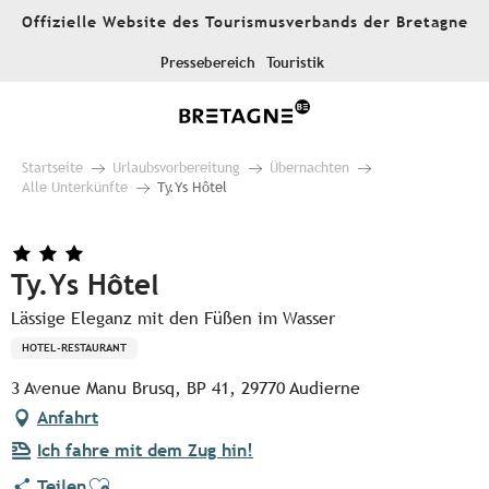
Aller
Offizielle Website des Tourismusverbands der Bretagne
au
contenu
Pressebereich
Touristik
principal
Startseite
Urlaubsvorbereitung
Übernachten
Alle Unterkünfte
Ty.Ys Hôtel
Ty.Ys Hôtel
Lässige Eleganz mit den Füßen im Wasser
HOTEL-RESTAURANT
3 Avenue Manu Brusq, BP 41, 29770 Audierne
Anfahrt
Ich fahre mit dem Zug hin!
Ajouter aux favoris
Teilen