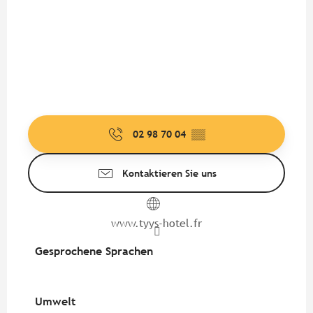
02 98 70 04
▒▒
Kontaktieren Sie uns
www.tyys-hotel.fr
Gesprochene Sprachen
Gesprochene Sprachen
Umwelt
Umwelt