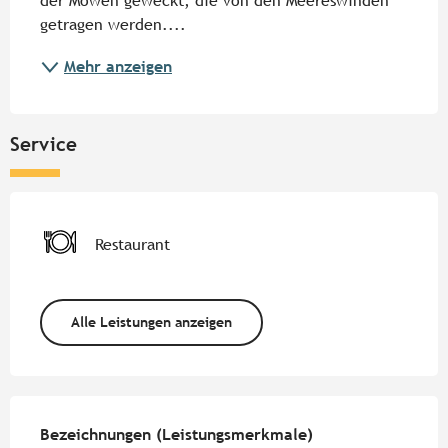
der Möwen geweckt, die von den Meereswinden 
getragen werden....
Mehr anzeigen
Service
Restaurant
Alle Leistungen anzeigen
Leistungensmöglichkeiten
Bezeichnungen (Leistungsmerkmale)
Bezeichnungen (Leistungsmerkmale)