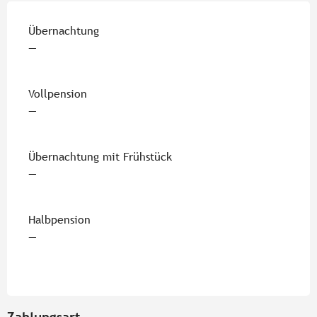
Preise 2026
Übernachtung
—
Vollpension
—
Übernachtung mit Frühstück
—
Halbpension
—
Zahlungsart