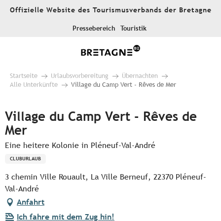
Aller
Offizielle Website des Tourismusverbands der Bretagne
au
contenu
Pressebereich
Touristik
principal
Startseite
Urlaubsvorbereitung
Übernachten
Alle Unterkünfte
Village du Camp Vert - Rêves de Mer
Village du Camp Vert - Rêves de
Mer
Eine heitere Kolonie in Pléneuf-Val-André
CLUBURLAUB
3 chemin Ville Rouault, La Ville Berneuf, 22370 Pléneuf-
Val-André
Anfahrt
Ich fahre mit dem Zug hin!