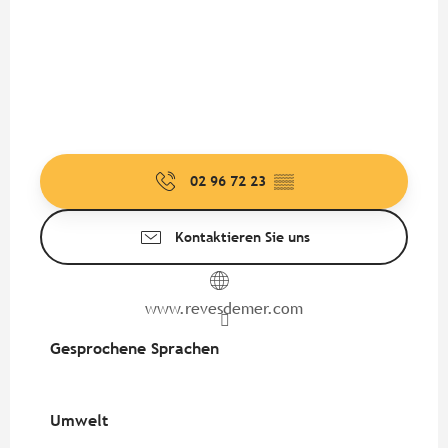
02 96 72 23
▒▒
Kontaktieren Sie uns
www.revesdemer.com
Gesprochene Sprachen
Gesprochene Sprachen
Umwelt
Umwelt