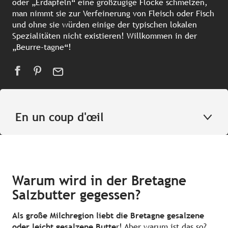
oder „Erdäpfeln“ eine großzügige Flocke schmelzen,
man nimmt sie zur Verfeinerung von Fleisch oder Fisch
und ohne sie würden einige der typischen lokalen
Spezialitäten nicht existieren! Willkommen in der
„Beurre-tagne“!
En un coup d'œil
Warum wird in der Bretagne
Salzbutter gegessen?
Als große Milchregion liebt die Bretagne gesalzene
oder leicht gesalzene Butte
r! Aber warum ist das so?