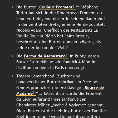
Die Butter „
Couleur Froment
“: Stéphane
Terlet hat sich in die Rinderrasse Froment du
Léon verliebt, von der er in seinem Bauernhof
in der zentralen Bretagne eine Herde züchtet.
Nicolas Adam, Chefkoch des Restaurants La
Vieille Tour in Plérin bei Saint-Brieuc,
beschreibt seine Butter, ohne zu zögern, als
„eine der besten der Welt“.
Die
Ferme de Kerbastard
in Bubry, deren
Butter Sterneköche wie Yannick Alléno im
Pavillon Ledoyen in Paris überzeugt.
Thierry Lemarchand, Züchter und
handwerklicher Butterfabrikant in Pacé bei
Rennes produziert die erstklassige „
Beurre de
Madame
“ … Tatsächlich wurde die Froment
du Léon aufgrund ihres sanftmütigen
Charakters früher „Vache à Madame“ genannt.
Diese Butter ist die Lieblingsbutter der Familie
Roellinger, einer Dynastie an Spitzenreitern