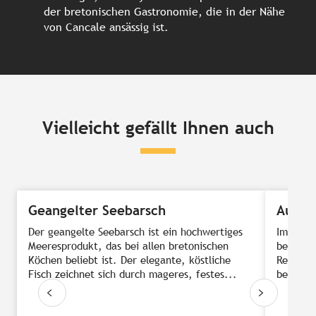
der bretonischen Gastronomie, die in der Nähe
von Cancale ansässig ist.
Vielleicht gefällt Ihnen auch
Geangelter Seebarsch
Auste
Der geangelte Seebarsch ist ein hochwertiges
Im Norde
Meeresprodukt, das bei allen bretonischen
besonder
Köchen beliebt ist. Der elegante, köstliche
Region. 
Fisch zeichnet sich durch mageres, festes...
berühmt.