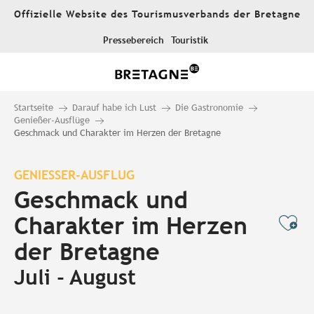
Aller
Offizielle Website des Tourismusverbands der Bretagne
au
contenu
Pressebereich
Touristik
principal
Startseite
Darauf habe ich Lust
Die Gastronomie
Genießer-Ausflüge
Geschmack und Charakter im Herzen der Bretagne
GENIESSER-AUSFLUG
Geschmack und
Charakter im Herzen
Ajo
der Bretagne
Juli - August