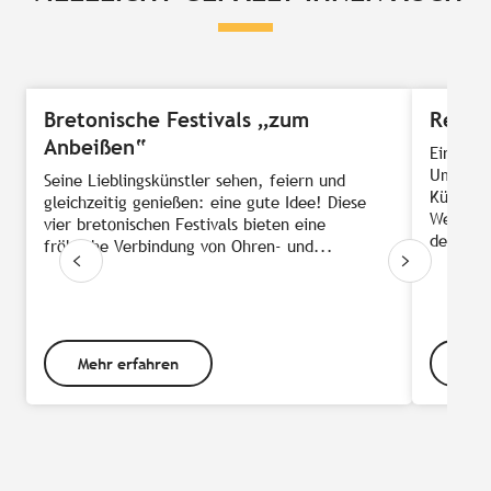
Bretonische Festivals „zum
Restau
Anbeißen“
Ein Tell
Umgebun
Seine Lieblingskünstler sehen, feiern und
Küste Pl
gleichzeitig genießen: eine gute Idee! Diese
Weiten. 
vier bretonischen Festivals bieten eine
der...
fröhliche Verbindung von Ohren- und...
Mehr erfahren
Meh