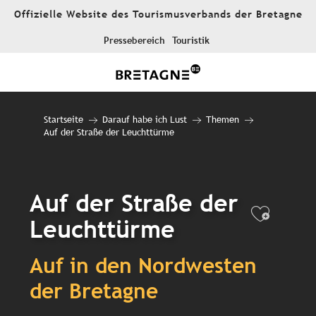
Aller
Offizielle Website des Tourismusverbands der Bretagne
au
contenu
Pressebereich
Touristik
principal
Startseite
Darauf habe ich Lust
Themen
Auf der Straße der Leuchttürme
Auf der Straße der
Ajout
Leuchttürme
Auf in den Nordwesten
der Bretagne