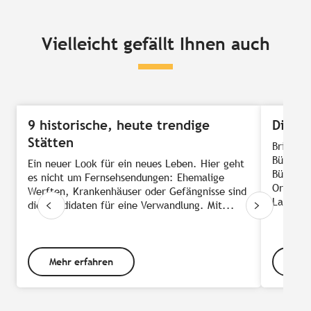
Vielleicht gefällt Ihnen auch
9 historische, heute trendige
Die B
Stätten
Bringen 
Büchers
Ein neuer Look für ein neues Leben. Hier geht
Büchern 
es nicht um Fernsehsendungen: Ehemalige
Original
Werften, Krankenhäuser oder Gefängnisse sind
Landscha
die Kandidaten für eine Verwandlung. Mit...
Mehr erfahren
Meh