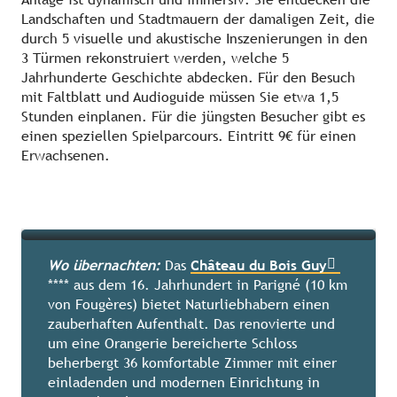
Landschaften und Stadtmauern der damaligen Zeit, die
durch 5 visuelle und akustische Inszenierungen in den
3 Türmen rekonstruiert werden, welche 5
Jahrhunderte Geschichte abdecken. Für den Besuch
mit Faltblatt und Audioguide müssen Sie etwa 1,5
Stunden einplanen. Für die jüngsten Besucher gibt es
einen speziellen Spielparcours. Eintritt 9€ für einen
Erwachsenen.
Fougères
Wo übernachten:
Das
Château du Bois Guy
**** aus dem 16. Jahrhundert in Parigné (10 km
Mehr erfahren
von Fougères) bietet Naturliebhabern einen
zauberhaften Aufenthalt. Das renovierte und
um eine Orangerie bereicherte Schloss
beherbergt 36 komfortable Zimmer mit einer
einladenden und modernen Einrichtung in