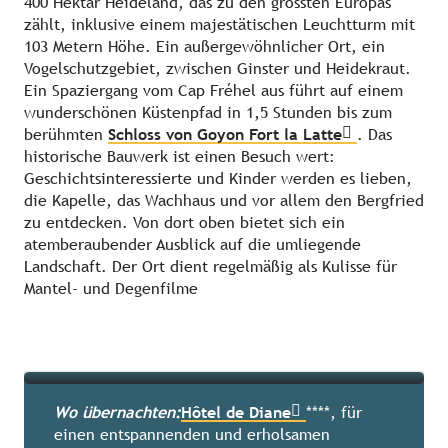
400 Hektar Heideland, das zu den grössten Europas
zählt, inklusive einem majestätischen Leuchtturm mit
103 Metern Höhe. Ein außergewöhnlicher Ort, ein
Vogelschutzgebiet, zwischen Ginster und Heidekraut.
Ein Spaziergang vom Cap Fréhel aus führt auf einem
wunderschönen Küstenpfad in 1,5 Stunden bis zum
berühmten
Schloss von Goyon Fort la Latte
. Das
historische Bauwerk ist einen Besuch wert:
Geschichtsinteressierte und Kinder werden es lieben,
die Kapelle, das Wachhaus und vor allem den Bergfried
zu entdecken. Von dort oben bietet sich ein
atemberaubender Ausblick auf die umliegende
Landschaft. Der Ort dient regelmäßig als Kulisse für
Mantel- und Degenfilme
Cap Frehel – Fort La latte
Wo übernachten:
Hôtel de Diane
****, für
einen entspannenden und erholsamen
Mehr erfahren