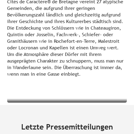
Cités de Caractère® de Bretagne vereint 27 atypische
Gemeinden, die aufgrund ihrer geringen
Bevölkerungszahl ländlich und gleichzeitig aufgrund
ihrer Geschichte und ihres Kulturerbes städtisch sind.
Die Entdeckung von Schlössern wie in Chateaugiron,
Quintin oder Josselin, Fachwerk-, Schiefer- oder
Granithäusern wie in Rochefort-en-Terre, Malestroit
oder Locronan und Kapellen ist einen Umweg wert.
Um die Atmosphäre dieser Dörfer mit ihrem
ausgeprägten Charakter zu schnuppern, muss man nur
in Wanderlaune sein. Die Überraschung ist immer da,
Die kleinen charaktervollen Orte der
wenn man in eine Gasse einbiegt.
Bretagne
Übernachten auf der Insel Louët
War
Mehr erfahren
Letzte Pressemitteilungen